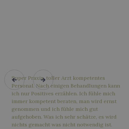
Jahre Erfahrung
zufriedene PatientInnen
Was Unsere Kundinnen
Über Uns Sagen
Super Praxis, toller Arzt kompetentes


Personal. Nach einigen Behandlungen kann
ich nur Positives erzählen. Ich fühle mich
immer kompetent beraten, man wird ernst
genommen und ich fühle mich gut
aufgehoben. Was ich sehr schätze, es wird
nichts gemacht was nicht notwendig ist.