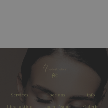
Erstberatung Gratis
Wir laden Sie gerne zu einem unverbindlichen
und kostenlosen Beratungsgespräch ein.


Services
Über uns
Info
Liposuktion
Unser Team
Galerie