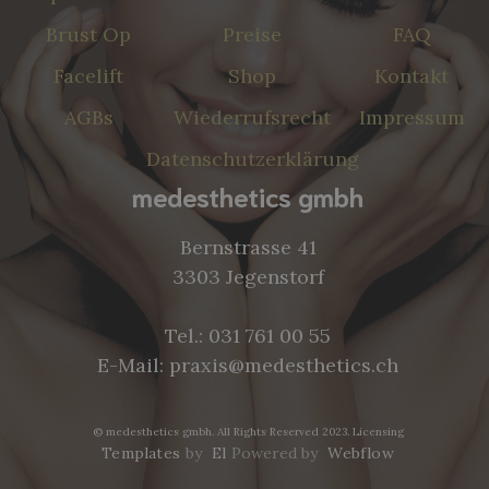
Brust Op
Preise
FAQ
Facelift
Shop
Kontakt
AGBs
Wiederrufsrecht
Impressum
Datenschutzerklärung
medesthetics gmbh
Bernstrasse 41
3303 Jegenstorf
Tel.:
031 761 00 55
E-Mail:
praxis@medesthetics.ch
© medesthetics gmbh. All Rights Reserved 2023.
Licensing
Templates
by
El
Powered by
Webflow