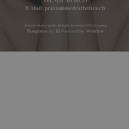
Tel.:
031 761 00 55
E-Mail:
praxis@medesthetics.ch
© medesthetics gmbh. All Rights Reserved 2023.
Licensing
Templates
by
El
Powered by
Webflow