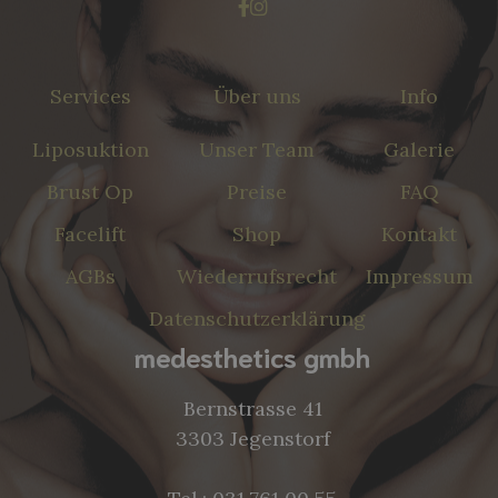


Services
Über uns
Info
Liposuktion
Unser Team
Galerie
Brust Op
Preise
FAQ
Facelift
Shop
Kontakt
AGBs
Wiederrufsrecht
Impressum
Datenschutzerklärung
medesthetics gmbh
Bernstrasse 41
3303 Jegenstorf