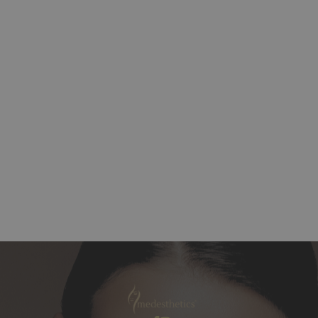
Fett ist nicht gleich Fett
Das Fettgewebe enthält einen geringeren Wasseranteil als
Muskelgewebe, und Frauen haben tendenziell einen
höheren Fettanteil. Somit ist der Wasseranteil des
Körpergewichts bei der durchschnittlichen Frau (52 bis 55
Prozent) als beim Mann (60 Prozent). Der Körper
beinhaltet 75% Wasser, Körperfett hingegen 25%. Blut hat
ein Wasseranteil von bis zu 95%.