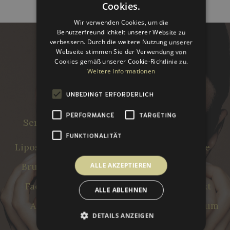
Cookies.
Wir verwenden Cookies, um die
Benutzerfreundlichkeit unserer Website zu
verbessern. Durch die weitere Nutzung unserer
Webseite stimmen Sie der Verwendung von
Cookies gemäß unserer Cookie-Richtlinie zu.
Weitere Informationen


UNBEDINGT ERFORDERLICH
PERFORMANCE
TARGETING
Services
Über uns
Info
FUNKTIONALITÄT
Liposuktion
Unser Team
Galerie
Brust Op
ALLE AKZEPTIEREN
Preise
FAQ
Facelift
Shop
Kontakt
ALLE ABLEHNEN
AGBs
Wiederrufsrecht
Impressum
DETAILS ANZEIGEN
Datenschutzerklärung