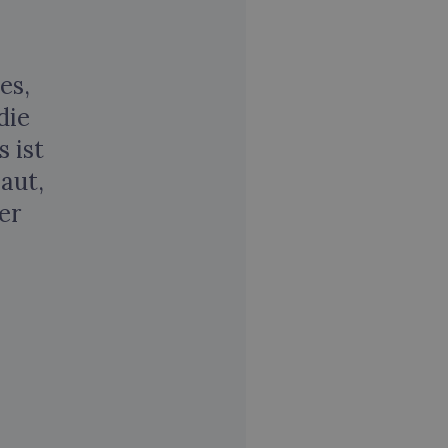
es,
die
 ist
aut,
er