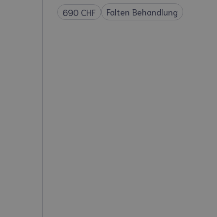
Falten Behandlung
690 CHF
Tiefe Hydratation:
Verbesserte Hautglätte und Au
Kein Volumenaufbau:
Langanhaltende Wirkung:
Anwendungsbereich:
Schnelle Ergebnisse: