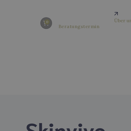
Über u
0
Beratungstermin
Skinvive