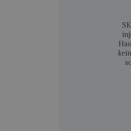
SK
in
Hau
kei
s