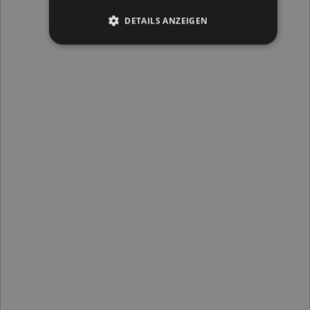
DETAILS ANZEIGEN
Kein Make-up:
Vermeiden Sie Hitze und Sport:
Alkohol und Rauchen vermeiden:
Keine intensiven Gesichtsbehandlungen: