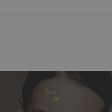
Erstberatung Gratis
Wir laden Sie gerne zu einem unverbindlichen
und kostenlosen Beratungsgespräch ein.

