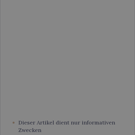
Allergische Reaktionen
Gefäßverschluss (vaskuläre Okklusion):
Dieser Artikel dient nur informativen
Zwecken