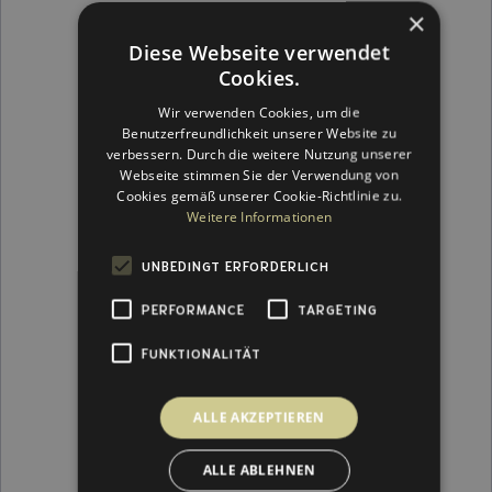
×
Diese Webseite verwendet
Cookies.
Wir verwenden Cookies, um die
Benutzerfreundlichkeit unserer Website zu
verbessern. Durch die weitere Nutzung unserer
Webseite stimmen Sie der Verwendung von
Cookies gemäß unserer Cookie-Richtlinie zu.
Nicht berühren oder massieren:
Weitere Informationen
UNBEDINGT ERFORDERLICH
Ausnahme:
Kleine Knötchen (Noduli) sanft
PERFORMANCE
TARGETING
massieren, falls diese auftreten, da das
Produkt in den ersten Tagen noch flexibel
FUNKTIONALITÄT
ist. Klären Sie dies unbedingt mit uns ab.
Kühlen:
ALLE AKZEPTIEREN
ALLE ABLEHNEN