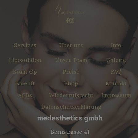


Services
Über uns
Info
Liposuktion
Unser Team
Galerie
Brust Op
Preise
FAQ
Facelift
Shop
Kontakt
AGBs
Wiederrufsrecht
Impressum
Datenschutzerklärung
medesthetics gmbh
Bernstrasse 41