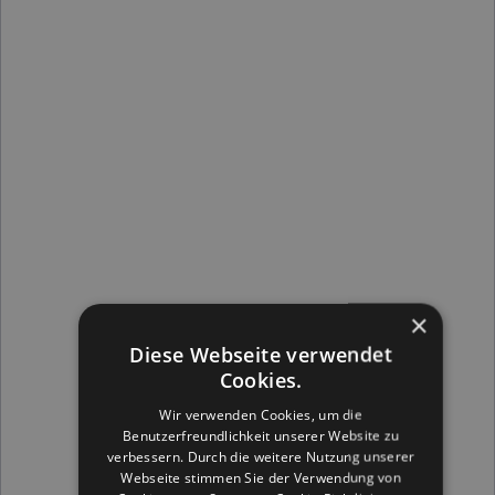
Personen mit dynamischen (mimischen)
Falten:
×
Diese Webseite verwendet
Zornesfalte
(zwischen den Augenbrauen)
Stirnfalten
(horizontal verlaufende Linien)
Cookies.
Krähenfüße
(Fältchen an den äußeren
Wir verwenden Cookies, um die
Augenwinkeln)
Benutzerfreundlichkeit unserer Website zu
verbessern. Durch die weitere Nutzung unserer
Personen mit realistischen Erwartungen:
Webseite stimmen Sie der Verwendung von